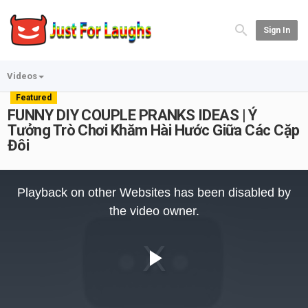
Sign In
Videos
Featured
FUNNY DIY COUPLE PRANKS IDEAS | Ý
Tưởng Trò Chơi Khăm Hài Hước Giữa Các Cặp
Đôi
This
is
Playback on other Websites has been disabled by
a
modal
the video owner.
window.
Play