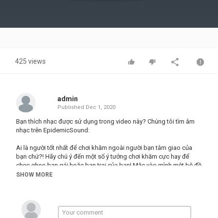
Video
425 views
admin
Published
Dec 1, 2020
Bạn thích nhạc được sử dụng trong video này? Chúng tôi tìm âm
nhạc trên EpidemicSound:
Ai là người tốt nhất để chơi khăm ngoài người bạn tâm giao của
bạn chứ?! Hãy chú ý đến một số ý tưởng chơi khăm cực hay để
chọc ghẹo bạn gái hoặc bạn trai của bạn! Mặc vào mình một bộ đồ
gấu bông đáng yêu hoặc biến mỹ phẩm của người yêu quý thành
SHOW MORE
chất lỏng đặc! Chúng tôi có thể đảm bảo với bạn, sự phản ứng lại
sẽ rất buồn cười đấy ! Nào cùng theo dõi những điều này và nhiều ý
tưởng chơi khăm thú vị khác từ Mẹo Panda Xinh!
00:00 Chơi khăm với Gấu Bông
01:30 Mãi mãi Độc thân