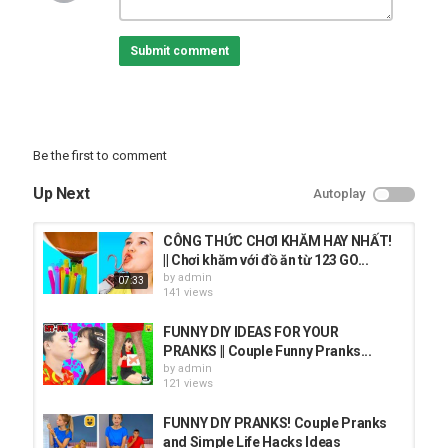
02:35 Áo thun Với Hình khuôn mặt
03:48 Mỹ phẩm đầy Chất lỏng đặc
Submit comment
05:11 Bột Trong Máy sấy tóc
06:15 Bọc Giường
07:45 Trang điểm cho Quý ông
08:50 Con dao Trong Bàn tay
10:19 Giấc ngủ Thế giới ảo
Be the first to comment
Đăng ký Mẹo Panda Xinh:
Up Next
Autoplay
Tiếng Anh:
Tiếng Tây Ba Nha:
CÔNG THỨC CHƠI KHĂM HAY NHẤT!
Tiếng Đức:
|| Chơi khăm với đồ ăn từ 123 GO...
Tiếng Pháp:
by
admin
07:33
Tiếng Bồ Đào Nha:
141 views
Tiếng Nga: ЛайфхакиПанда
Tiếng Ả Rập: بانداالإبداعات
FUNNY DIY IDEAS FOR YOUR
Tiếng Hindi: पांडाहैक्सऔरट्रिक
PRANKS || Couple Funny Pranks...
Tiếng Indonesia:
by
admin
Tiếng Nhật:
121 views
Thích chúng tôi trên Facebook:
FUNNY DIY PRANKS! Couple Pranks
and Simple Life Hacks Ideas